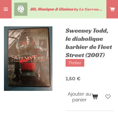
Passer
BD, Musique & Cinéma
by Le Carrousel du livre
au
contenu
principal
Sweeney Todd,
le diabolique
barbier de Fleet
Street (2007)
Thriller
1,50 €
Ajouter au
panier