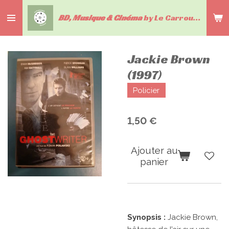
Passer
BD, Musique & Cinéma
by Le Carrousel du livre
au
contenu
principal
Jackie Brown
(1997)
Policier
1,50 €
Ajouter au
panier
Synopsis :
Jackie Brown,