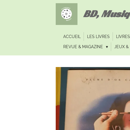
Passer
BD, Musi
au
contenu
principal
ACCUEIL
LES LIVRES
LIVRES
REVUE & MAGAZINE
JEUX & 