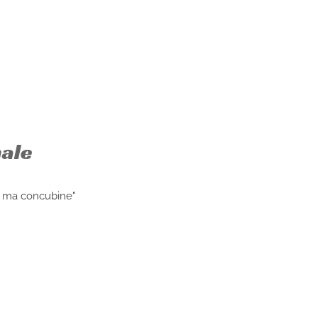
nale
u ma concubine"