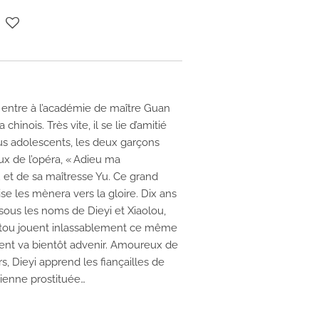
i entre à l’académie de maître Guan
chinois. Très vite, il se lie d’amitié
us adolescents, les deux garçons
ux de l’opéra, « Adieu ma
 et de sa maîtresse Yu. Ce grand
ise les mènera vers la gloire. Dix ans
sous les noms de Dieyi et Xiaolou,
hitou jouent inlassablement ce même
nt va bientôt advenir. Amoureux de
s, Dieyi apprend les fiançailles de
ienne prostituée…