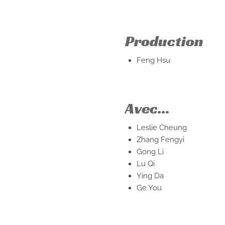
Production
Feng Hsu
Avec...
Leslie Cheung
Zhang Fengyi
Gong Li
Lu Qi
Ying Da
Ge You