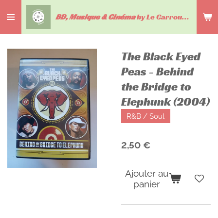
Passer
BD, Musique & Cinéma
by Le Carrousel du livre
au
contenu
principal
The Black Eyed
Peas - Behind
the Bridge to
Elephunk (2004)
R&B / Soul
2,50 €
Ajouter au
panier