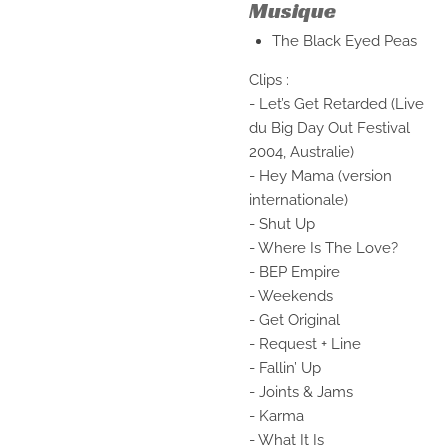
Musique
The Black Eyed Peas
Clips :
- Let’s Get Retarded (Live
du Big Day Out Festival
2004, Australie)
- Hey Mama (version
internationale)
- Shut Up
- Where Is The Love?
- BEP Empire
- Weekends
- Get Original
- Request + Line
- Fallin’ Up
- Joints & Jams
- Karma
- What It Is