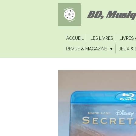
Passer
BD, Musi
au
contenu
principal
ACCUEIL
LES LIVRES
LIVRES
REVUE & MAGAZINE
JEUX & 