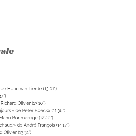
nale
de Henri Van Lierde (13’01”)
37”)
ichard Olivier (13’10”)
oujours » de Peter Boeckx (11’36”)
e Manu Bonmariage (12’20”)
 chaud » de André François (14’17”)
 Olivier (13’31”)