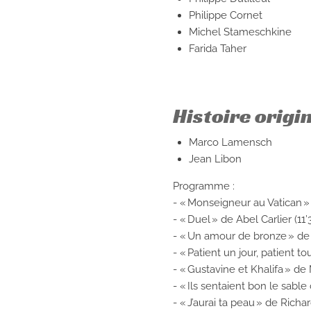
Philippe Cornet
Michel Stameschkine
Farida Taher
Histoire origi
Marco Lamensch
Jean Libon
Programme :
- « Monseigneur au Vatican » 
- « Duel » de Abel Carlier (11’
- « Un amour de bronze » de R
- « Patient un jour, patient t
- « Gustavine et Khalifa » d
- « Ils sentaient bon le sable
- « J’aurai ta peau » de Richard