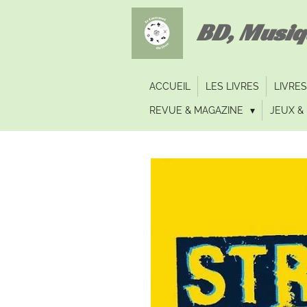
Passer
BD, Musi
au
contenu
principal
ACCUEIL
LES LIVRES
LIVRES
REVUE & MAGAZINE
JEUX & 