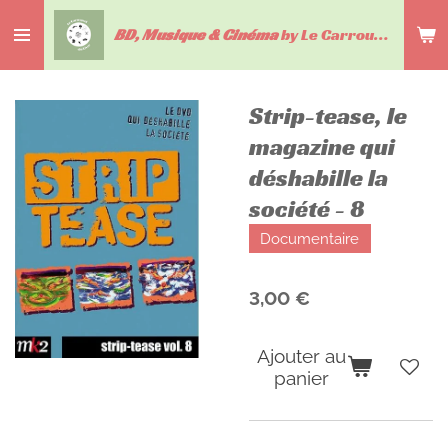
Passer
BD, Musique & Cinéma
by Le Carrousel du livre
au
contenu
principal
Strip-tease, le
magazine qui
déshabille la
société - 8
Documentaire
3,00 €
Ajouter au
panier