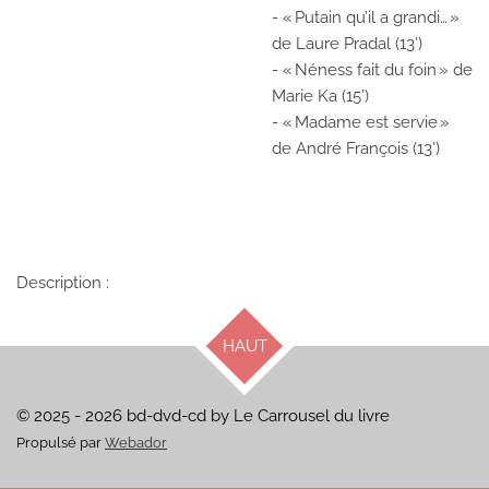
- « Putain qu’il a grandi… »
de Laure Pradal (13’)
- « Néness fait du foin » de
Marie Ka (15’)
- « Madame est servie »
de André François (13’)
Description :
HAUT
© 2025 - 2026 bd-dvd-cd by Le Carrousel du livre
Propulsé par
Webador