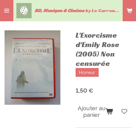
Passer
BD, Musique & Cinéma
by Le Carrousel du livre
au
contenu
principal
L'Exorcisme
d'Emily Rose
(2005) Non
censurée
Horreur
1,50 €
Ajouter au
panier