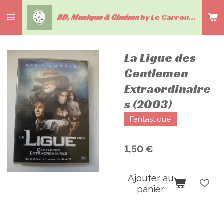
Passer
BD, Musique & Cinéma
by Le Carrousel du livre
au
contenu
principal
La Ligue des
Gentlemen
Extraordinaire
s (2003)
Fantastique
1,50 €
Ajouter au
panier