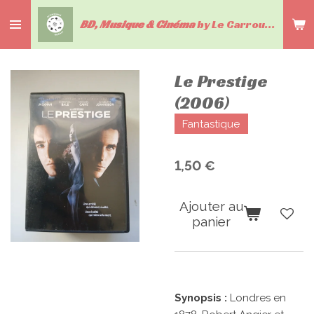
Passer
BD, Musique & Cinéma
by Le Carrousel du livre
au
contenu
principal
Le Prestige
(2006)
Fantastique
1,50 €
Ajouter au
panier
Synopsis :
Londres en