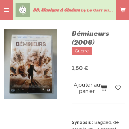
Passer
BD, Musique & Cinéma
by Le Carrousel du livre
au
contenu
principal
Démineurs
(2008)
Guerre
1,50 €
Ajouter au
panier
Synopsis :
Bagdad, de