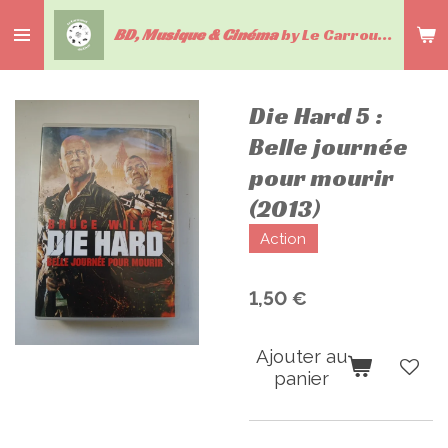
Passer
BD, Musique & Cinéma
by Le Carrousel du livre
au
contenu
principal
Die Hard 5 :
Belle journée
pour mourir
(2013)
Action
1,50 €
Ajouter au
panier