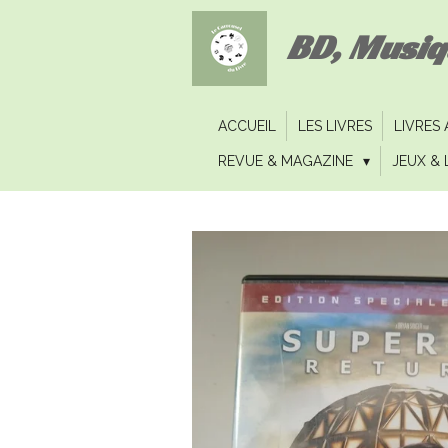
Passer
BD, Musi
au
contenu
principal
ACCUEIL
LES LIVRES
LIVRES
REVUE & MAGAZINE
JEUX & 