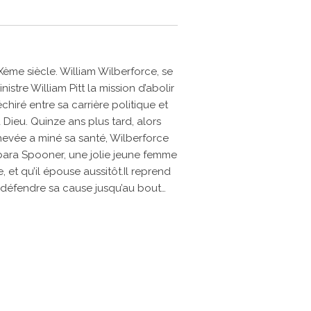
Xème siècle. William Wilberforce, se
nistre William Pitt la mission d’abolir
échiré entre sa carrière politique et
Dieu. Quinze ans plus tard, alors
evée a miné sa santé, Wilberforce
bara Spooner, une jolie jeune femme
e, et qu’il épouse aussitôt.Il reprend
 défendre sa cause jusqu’au bout…