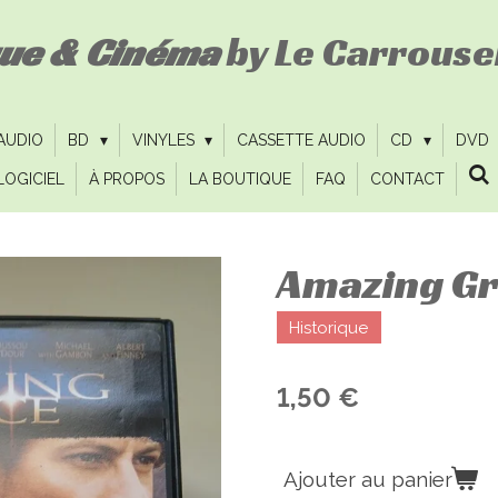
que & Cinéma
by Le Carrousel
 AUDIO
BD
VINYLES
CASSETTE AUDIO
CD
DVD
LOGICIEL
À PROPOS
LA BOUTIQUE
FAQ
CONTACT
Amazing Gr
Historique
1,50 €
Ajouter au panier