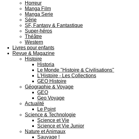
Horreur
Manga Film
Manga Serie
Série
SF, Fantasy & Fantastique
Super-héros
Théâtre
Western
Livres pour enfants
Revue & Magazine
Histoire
Historia
Le Monde "Histoire & Civilisations"
L'Histoire - Les Collections
GEO Histoire
Géographie & Voyage
GEO
Geo Voyage
Actualité
Le Point
Science & Technologie
Science et Vie
Science et Vie Junior
Nature et Animaux
Sauvage !