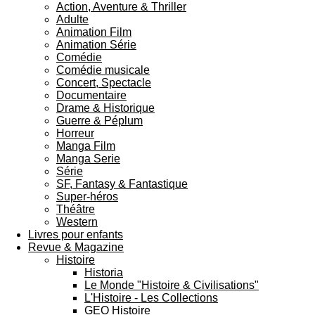
Action, Aventure & Thriller
Adulte
Animation Film
Animation Série
Comédie
Comédie musicale
Concert, Spectacle
Documentaire
Drame & Historique
Guerre & Péplum
Horreur
Manga Film
Manga Serie
Série
SF, Fantasy & Fantastique
Super-héros
Théâtre
Western
Livres pour enfants
Revue & Magazine
Histoire
Historia
Le Monde "Histoire & Civilisations"
L'Histoire - Les Collections
GEO Histoire