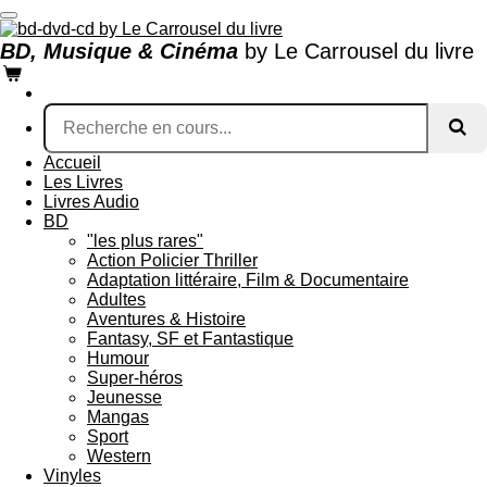
Passer
au
BD, Musique & Cinéma
by Le Carrousel du livre
contenu
principal
Accueil
Les Livres
Livres Audio
BD
"les plus rares"
Action Policier Thriller
Adaptation littéraire, Film & Documentaire
Adultes
Aventures & Histoire
Fantasy, SF et Fantastique
Humour
Super-héros
Jeunesse
Mangas
Sport
Western
Vinyles