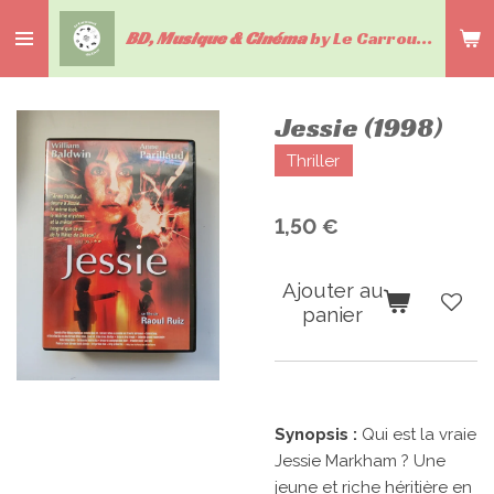
Passer
BD, Musique & Cinéma
by Le Carrousel du livre
au
contenu
principal
Jessie (1998)
Thriller
1,50 €
Ajouter au
panier
Synopsis :
Qui est la vraie
Jessie Markham ? Une
jeune et riche héritière en