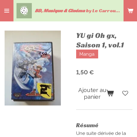
Passer
BD, Musique & Cinéma
by Le Carrousel du livre
au
contenu
principal
YU gi Oh gx,
Saison 1, vol.1
Manga
1,50 €
Ajouter au
panier
Résumé
Une suite dérivée de la