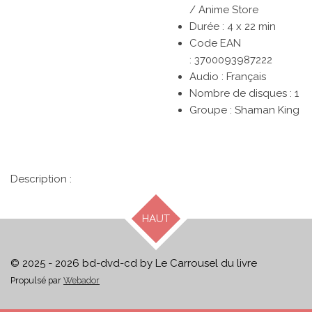
/ Anime Store
Durée :
4 x 22 min
Code EAN
:
3700093987222
Audio :
Français
Nombre de disques :
1
Groupe :
Shaman King
Description :
HAUT
© 2025 - 2026 bd-dvd-cd by Le Carrousel du livre
Propulsé par
Webador