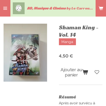
Passer
BD, Musique & Cinéma
by Le Carrousel du livre
au
contenu
principal
Shaman King -
Vol. 14
Manga
4,50 €
Ajouter au
panier
Résumé
Après avoir survécu à